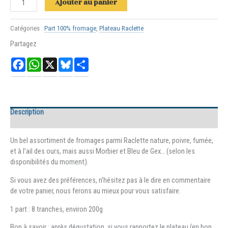
Ajouter au panier
de
Parts
Catégories :
Part 100% fromage
,
Plateau Raclette
pour
Plateau
Partagez
raclette
Facebook
WhatsApp
X
Bluesky
Partager
Description
Informations complémentaires
Un bel assortiment de fromages parmi Raclette nature, poivre, fumée,
et à l’ail des ours, mais aussi Morbier et Bleu de Gex… (selon les
disponibilités du moment).
Si vous avez des préférences, n’hésitez pas à le dire en commentaire
de votre panier, nous ferons au mieux pour vous satisfaire.
1 part : 8 tranches, environ 200g
Bon à savoir : après dégustation, si vous rapportez le plateau (en bon